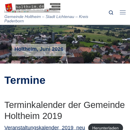
Skip to content
Search
Me
Gemeinde Holtheim – Stadt Lichtenau – Kreis
Paderborn
Holtheim, Juni 2026
Termine
Terminkalender der Gemeinde
Holtheim 2019
Veranstaltungskalender_2019_neu
Herunterladen