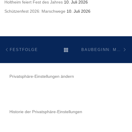
Holtheim feiert Fest des Jahres
10. Juli 2026
Schützenfest 2026: Marschwege
10. Juli 2026
Beitragsnavigation
Vorheriger Beitrag
Nä
ZURÜCK ZUR BEITRAGSL
FESTFOLGE
BAUBEGINN: MASTTAUSCH DER FUNKÜBERTRAGUNGSSTELLE
Privatsphäre-Einstellungen ändern
Historie der Privatsphäre-Einstellungen