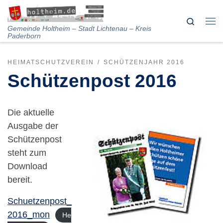
Skip to content
Search
Me
Gemeinde Holtheim – Stadt Lichtenau – Kreis
Paderborn
HEIMATSCHUTZVEREIN
SCHÜTZENJAHR 2016
Schützenpost 2016
Die aktuelle
Ausgabe der
Schützenpost
steht zum
Download
bereit.
Schuetzenpost_
2016_mon
He