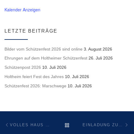
Kalender Anzeigen
LETZTE BEITRÄGE
Bilder vom Schützenfest 2026 sind online
3. August 2026
Ehrungen auf dem Holtheimer Schützenfest
26. Juli 2026
Schützenpost 2026
10. Juli 2026
Holtheim feiert Fest des Jahres
10. Juli 2026
Schützenfest 2026: Marschwege
10. Juli 2026
Beitragsnavigation
Vorheriger Beitrag
Nä
ZURÜCK ZUR BEITRAGSL
VOLLES HAUS BEIM KINDERKARNEVAL
EINLADUNG ZUM SONNTAGSCAFÉ