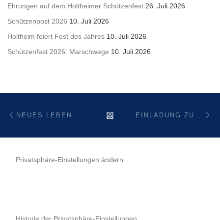
Ehrungen auf dem Holtheimer Schützenfest
26. Juli 2026
Schützenpost 2026
10. Juli 2026
Holtheim feiert Fest des Jahres
10. Juli 2026
Schützenfest 2026: Marschwege
10. Juli 2026
Beitragsnavigation
Vorheriger Beitrag
Nä
ZURÜCK ZUR BEITRAGSL
NEUES LEBEN AUF DEM FRIEDHOF
EINLADUNG ZUR BÜRGERVERSAMMLUNG
Privatsphäre-Einstellungen ändern
Historie der Privatsphäre-Einstellungen