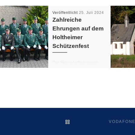
Veröffentlicht
25. Juli 2024
Zahlreiche
Ehrungen auf dem
Holtheimer
Schützenfest
Der Heimatschutzverein
Holtheim 1843 e. V. hat in
diesem Jahr wieder auf
seinem
Schützenfestmontag
langjährige und verdiente
Mitglieder ausgezeichnet.
Der Verein bedankte […]
ZURÜCK ZUR BEITRAGSL
VODAFONE