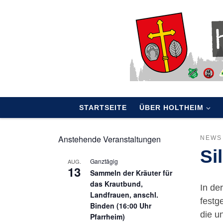
Skip to content
STARTSEITE
ÜBER HOLTHEIM
Anstehende Veranstaltungen
NEWS
Si
Ganztägig
AUG.
13
Sammeln der Kräuter für
das Krautbund,
In de
Landfrauen, anschl.
festg
Binden (16:00 Uhr
die u
Pfarrheim)