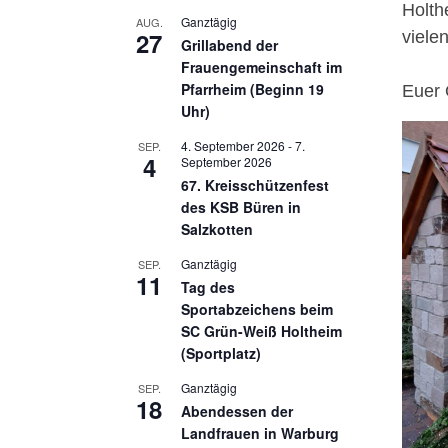
Holth
Ganztägig
AUG.
27
viele
Grillabend der
Frauengemeinschaft im
Pfarrheim (Beginn 19
Euer 
Uhr)
4. September 2026
-
7.
SEP.
4
September 2026
67. Kreisschützenfest
des KSB Büren in
Salzkotten
Ganztägig
SEP.
11
Tag des
Sportabzeichens beim
SC Grün-Weiß Holtheim
(Sportplatz)
Ganztägig
SEP.
18
Abendessen der
Landfrauen in Warburg