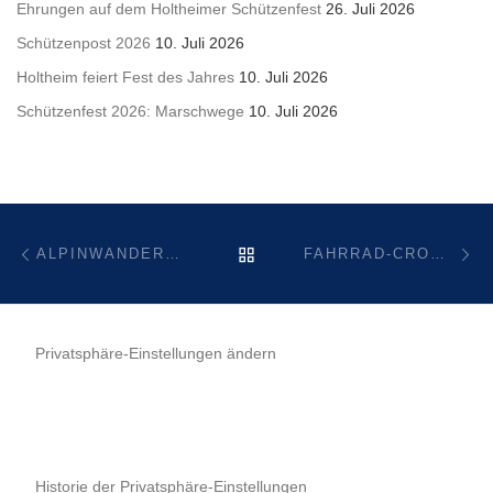
Ehrungen auf dem Holtheimer Schützenfest
26. Juli 2026
Schützenpost 2026
10. Juli 2026
Holtheim feiert Fest des Jahres
10. Juli 2026
Schützenfest 2026: Marschwege
10. Juli 2026
Beitragsnavigation
Vorheriger Beitrag
Nä
ZURÜCK ZUR BEITRAGSL
ALPINWANDERUNG 2020 IM SELLRAIN
FAHRRAD-CROSS-STRECKE FÜR KIDS
Privatsphäre-Einstellungen ändern
Historie der Privatsphäre-Einstellungen