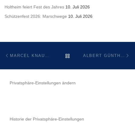
Holtheim feiert Fest des Jahres
10. Juli 2026
Schützenfest 2026: Marschwege
10. Juli 2026
Beitragsnavigation
Vorheriger Beitrag
Nä
ZURÜCK ZUR BEITRAGSL
MARCEL KNAUP NEUER KÖNIG DER HOLTHEIMER SCHÜTZEN
ALBERT GÜNTHER TRITT ALS RATSHERR UND 2. STELLV. BÜRGERMEISTER ZURÜCK
Privatsphäre-Einstellungen ändern
Historie der Privatsphäre-Einstellungen