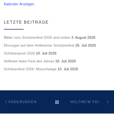
Kalender Anzeigen
LETZTE BEITRÄGE
Bilder vom Schützenfest 2026 sind online
3. August 2026
Ehrungen auf dem Holtheimer Schützenfest
26. Juli 2026
Schützenpost 2026
10. Juli 2026
Holtheim feiert Fest des Jahres
10. Juli 2026
Schützenfest 2026: Marschwege
10. Juli 2026
Beitragsnavigation
Vorheriger Beitrag
Nä
ZURÜCK ZUR BEITRAGSL
ÄNDERUNGEN BEIM BÜRGERBUS LICHTENAU
HOLTHEIM FEIERT WIEDER KINDERKARNEVAL