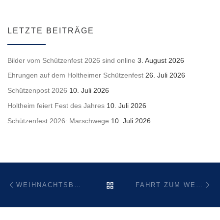
LETZTE BEITRÄGE
Bilder vom Schützenfest 2026 sind online
3. August 2026
Ehrungen auf dem Holtheimer Schützenfest
26. Juli 2026
Schützenpost 2026
10. Juli 2026
Holtheim feiert Fest des Jahres
10. Juli 2026
Schützenfest 2026: Marschwege
10. Juli 2026
Beitragsnavigation
Vorheriger Beitrag
Nä
ZURÜCK ZUR BEITRAGSL
WEIHNACHTSBASTELN DER DWJ
FAHRT ZUM WEIHNACHTSMARKT NACH BREMEN