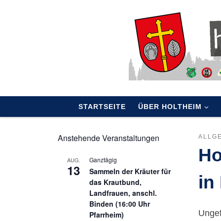
Skip to content
STARTSEITE
ÜBER HOLTHEIM
Anstehende Veranstaltungen
ALLG
Ho
Ganztägig
AUG.
13
Sammeln der Kräuter für
in
das Krautbund,
Landfrauen, anschl.
Binden (16:00 Uhr
Ungef
Pfarrheim)