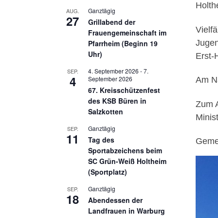
Holth
Ganztägig
AUG.
27
Grillabend der
Vielf
Frauengemeinschaft im
Jugen
Pfarrheim (Beginn 19
Uhr)
Erst-
4. September 2026
-
7.
SEP.
4
September 2026
Am Na
67. Kreisschützenfest
des KSB Büren in
Zum A
Salzkotten
Minis
Ganztägig
SEP.
11
Tag des
Gemei
Sportabzeichens beim
SC Grün-Weiß Holtheim
(Sportplatz)
Ganztägig
SEP.
18
Abendessen der
Landfrauen in Warburg