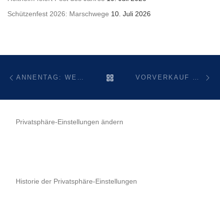
Schützenfest 2026: Marschwege
10. Juli 2026
Beitragsnavigation
Vorheriger Beitrag
Nä
ZURÜCK ZUR BEITRAGSL
ANNENTAG: WETTERBEDINGTE ÄNDERUNGEN
VORVERKAUF FÜR KÖLNER PARTYBAND „KONTROLLVERLUST“ BEGINNT
Privatsphäre-Einstellungen ändern
Historie der Privatsphäre-Einstellungen