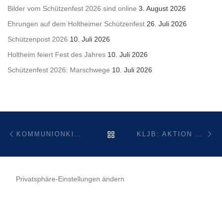
Bilder vom Schützenfest 2026 sind online
3. August 2026
Ehrungen auf dem Holtheimer Schützenfest
26. Juli 2026
Schützenpost 2026
10. Juli 2026
Holtheim feiert Fest des Jahres
10. Juli 2026
Schützenfest 2026: Marschwege
10. Juli 2026
Beitragsnavigation
Vorheriger Beitrag
Nä
ZURÜCK ZUR BEITRAGSL
KOMMUNIONKINDER UND MESSDIENER HABEN KERZEN FÜR WEIHNACHTEN GESTALTET – ERGEBNIS: 350 € SPENDE !
KLJB: AKTION TANNENBAUM AM 13. JANUAR 2024
Privatsphäre-Einstellungen ändern