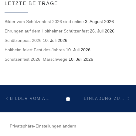
LETZTE BEITRÄGE
Bilder vom Schützenfest 2026 sind online
3. August 2026
Ehrungen auf dem Holtheimer Schützenfest
26. Juli 2026
Schützenpost 2026
10. Juli 2026
Holtheim feiert Fest des Jahres
10. Juli 2026
Schützenfest 2026: Marschwege
10. Juli 2026
Beitragsnavigation
Vorheriger Beitrag
Nä
ZURÜCK ZUR BEITRAGSL
BILDER VOM ADVENTSTREFFEN 2023 SIND ONLINE
EINLADUNG ZUR JAHRESHAUPTVERSAMMLUNG DER FRAUENGEMEINSCHAFT HOLTHEIM E.V.
Privatsphäre-Einstellungen ändern