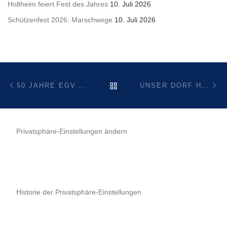
Holtheim feiert Fest des Jahres
10. Juli 2026
Schützenfest 2026: Marschwege
10. Juli 2026
Beitragsnavigation
Vorheriger Beitrag
Nä
ZURÜCK ZUR BEITRAGSL
50 JAHRE EGV ABT. HOLTHEIM
UNSER DORF HAT ZUKUNFT – WIR NEHMEN TEIL! – RUNDGANG AM 23.9.
Privatsphäre-Einstellungen ändern
Historie der Privatsphäre-Einstellungen