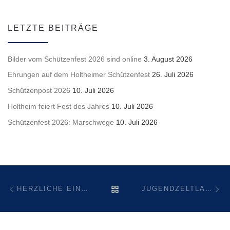
LETZTE BEITRÄGE
Bilder vom Schützenfest 2026 sind online
3. August 2026
Ehrungen auf dem Holtheimer Schützenfest
26. Juli 2026
Schützenpost 2026
10. Juli 2026
Holtheim feiert Fest des Jahres
10. Juli 2026
Schützenfest 2026: Marschwege
10. Juli 2026
Beitragsnavigation
Vorheriger Beitrag
Nä
ZURÜCK ZUR BEITRAGSL
HERZLICHE EINLADUNG: DER HEIMATSCHUTZVEREIN NIMMT ÜBER PFINGSTEN AN DIESEN SCHÜTZENFESTEN TEIL
JUGENDZELTLAGER DER DWJ ABT. HOLTHEIM