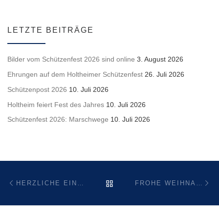
LETZTE BEITRÄGE
Bilder vom Schützenfest 2026 sind online
3. August 2026
Ehrungen auf dem Holtheimer Schützenfest
26. Juli 2026
Schützenpost 2026
10. Juli 2026
Holtheim feiert Fest des Jahres
10. Juli 2026
Schützenfest 2026: Marschwege
10. Juli 2026
Beitragsnavigation
Vorheriger Beitrag
Nä
ZURÜCK ZUR BEITRAGSL
HERZLICHE EINLADUNG ZU WEIHNACHTLICHEN KLÄNGEN AN HEILIGABEND
FROHE WEIHNACHTEN