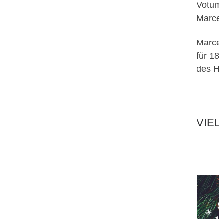
Votum
Marce
Marce
für 1
des H
VIE