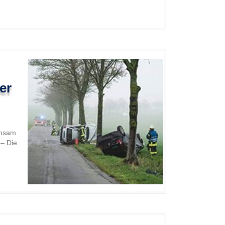
er
insam
 – Die