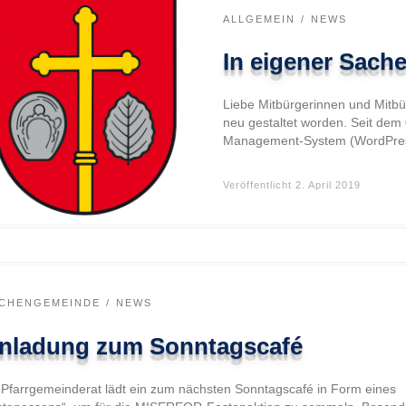
ALLGEMEIN
NEWS
In eigener Sach
Liebe Mitbürgerinnen und Mitbü
neu gestaltet worden. Seit dem
Management-System (WordPress
Veröffentlicht
2. April 2019
RCHENGEMEINDE
NEWS
inladung zum Sonntagscafé
 Pfarrgemeinderat lädt ein zum nächsten Sonntagscafé in Form eines