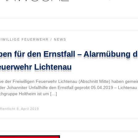
EIWILLIGE FEUERWEHR
NEWS
en für den Ernstfall – Alarmübung d
euerwehr Lichtenau
ive der Freiwilligen Feuerwehr Lichtenau (Abschnitt Mitte) haben geme
der Johanniter Unfallhilfe den Ernstfall geprobt 05.04.2019 – Lichtenau
chgruppe Holtheim ist um […]
ffentlicht
8. April 2019