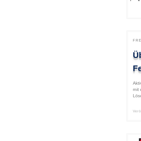
FR
Üb
F
Akt
mit 
Lös
Verö