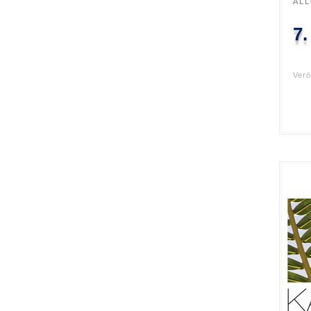
AL
7.
Verö