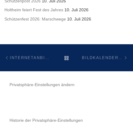
Schützenpost 2026
10. Juli 2026
Holtheim feiert Fest des Jahres
10. Juli 2026
Schützenfest 2026: Marschwege
10. Juli 2026
Beitragsnavigation
Vorheriger Beitrag
Nä
ZURÜCK ZUR BEITRAGSL
INTERNETANBINDUNGEN MIT VDSL SIND IN HOLTHEIM AB KW 41 WIEDER VERFÜGBAR
BILDKALENDER 2015
Privatsphäre-Einstellungen ändern
Historie der Privatsphäre-Einstellungen