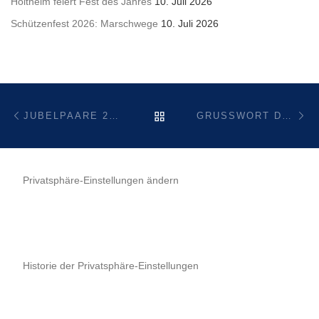
Holtheim feiert Fest des Jahres
10. Juli 2026
Schützenfest 2026: Marschwege
10. Juli 2026
Beitragsnavigation
Vorheriger Beitrag
Nä
ZURÜCK ZUR BEITRAGSL
JUBELPAARE 2017
GRUSSWORT DES AMTIERENDEN KÖNIGSPAARES
Privatsphäre-Einstellungen ändern
Historie der Privatsphäre-Einstellungen