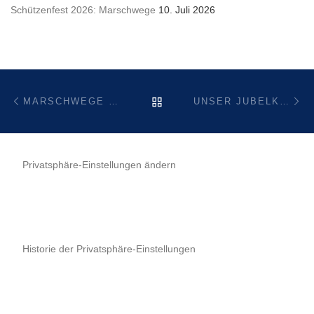
Schützenfest 2026: Marschwege
10. Juli 2026
Beitragsnavigation
Vorheriger Beitrag
Nä
ZURÜCK ZUR BEITRAGSL
MARSCHWEGE SCHÜTZENFEST 2018
UNSER JUBELKÖNIG 2018
Privatsphäre-Einstellungen ändern
Historie der Privatsphäre-Einstellungen