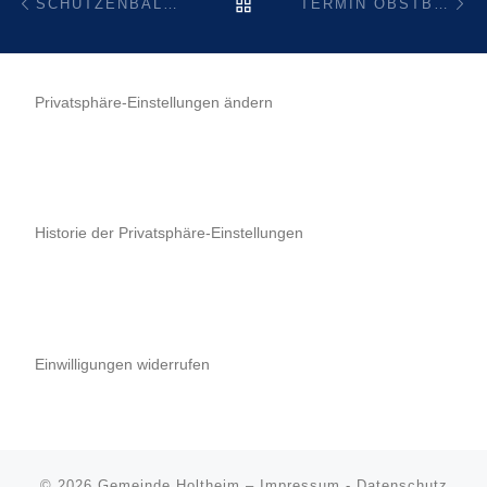
ZURÜCK ZUR BEITRAGSL
SCHÜTZENBALL 2018
TERMIN OBSTBAUMPFLEGE 2018
Privatsphäre-Einstellungen ändern
Historie der Privatsphäre-Einstellungen
Einwilligungen widerrufen
© 2026
Gemeinde Holtheim
–
Impressum
-
Datenschutz