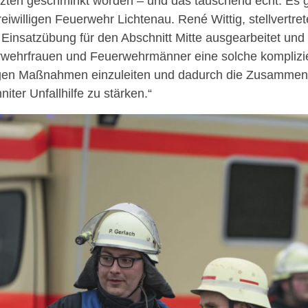
tzten geschminkt worden – und das täuschend echt. Es gi
reiwilligen Feuerwehr Lichtenau. René Wittig, stellvertr
 Einsatzübung für den Abschnitt Mitte ausgearbeitet und sa
wehrfrauen und Feuerwehrmänner eine solche kompliziert
igen Maßnahmen einzuleiten und dadurch die Zusammena
iter Unfallhilfe zu stärken.“