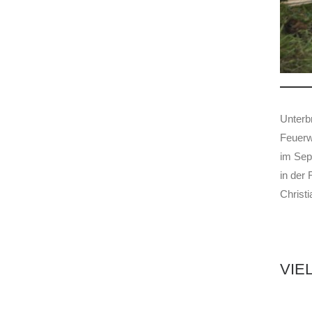
Unterb
Feuerw
im Sep
in der 
Christ
VIE