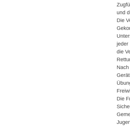
Zugfü
und d
Die V
Gekon
Unter
jeder
die V
Rettu
Nach 
Gerät
Übung
Freiw
Die F
Siche
Gemei
Jugen