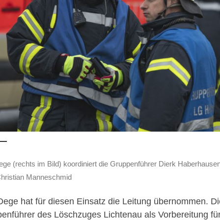
ge (rechts im Bild) koordiniert die Gruppenführer Dierk Haberhausen (
Christian Manneschmid
Dege hat für diesen Einsatz die Leitung übernommen. Di
enführer des Löschzuges Lichtenau als Vorbereitung 