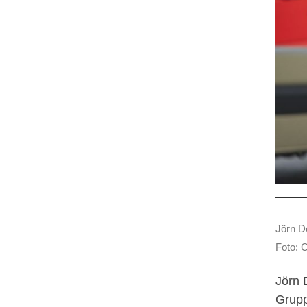
Jörn De
Foto: 
Jörn 
Grupp