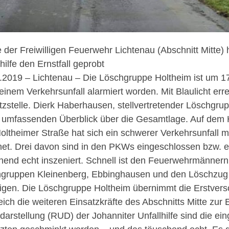
e der Freiwilligen Feuerwehr Lichtenau (Abschnitt Mitte
hilfe den Ernstfall geprobt
.2019 – Lichtenau – Die Löschgruppe Holtheim ist um 17
einem Verkehrsunfall alarmiert worden. Mit Blaulicht err
tzstelle. Dierk Haberhausen, stellvertretender Löschgrup
 umfassenden Überblick über die Gesamtlage. Auf dem 
oltheimer Straße hat sich ein schwerer Verkehrsunfall 
net. Drei davon sind in den PKWs eingeschlossen bzw. e
hend echt inszeniert. Schnell ist den Feuerwehrmännern 
gruppen Kleinenberg, Ebbinghausen und den Löschzug L
igen. Die Löschgruppe Holtheim übernimmt die Erstverso
leich die weiteren Einsatzkräfte des Abschnitts Mitte zur 
ldarstellung (RUD) der Johanniter Unfallhilfe sind die e