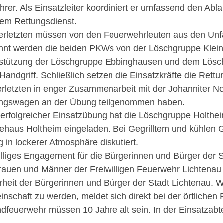
hrer. Als Einsatzleiter koordiniert er umfassend den Ab
em Rettungsdienst.
erletzten müssen von den Feuerwehrleuten aus den Unf
nt werden die beiden PKWs von der Löschgruppe Klein
stützung der Löschgruppe Ebbinghausen und dem Löschzug
 Handgriff. Schließlich setzen die Einsatzkräfte die Ret
erletzten in enger Zusammenarbeit mit der Johanniter Notf
ngswagen an der Übung teilgenommen haben.
erfolgreicher Einsatzübung hat die Löschgruppe Holthei
ehaus Holtheim eingeladen. Bei Gegrilltem und kühlen 
 in lockerer Atmosphäre diskutiert.
illiges Engagement für die Bürgerinnen und Bürger der S
rauen und Männer der Freiwilligen Feuerwehr Lichtenau 
rheit der Bürgerinnen und Bürger der Stadt Lichtenau. We
nschaft zu werden, meldet sich direkt bei der örtlichen 
dfeuerwehr müssen 10 Jahre alt sein. In der Einsatzabte