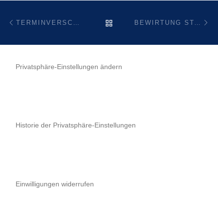
Beitragsnavigation
Vorheriger Beitrag
Nä
ZURÜCK ZUR BEITRAGSL
TERMINVERSCHIEBUNG
BEWIRTUNG ST.-VINCENZ-KRANKENHAUS
Privatsphäre-Einstellungen ändern
Historie der Privatsphäre-Einstellungen
Einwilligungen widerrufen