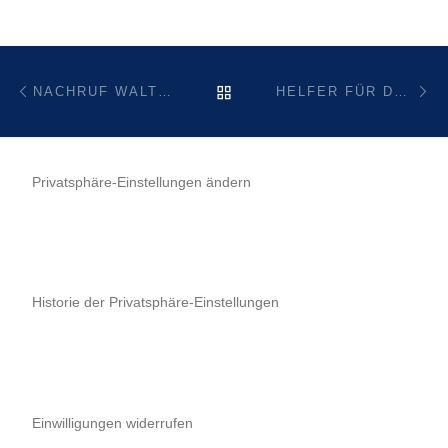
Beitragsnavigation
Vorheriger Beitrag
Nä
ZURÜCK ZUR BEITRAGSL
NACHRUF WALTER KNAUP
HELFER FÜR DAS DORFFEST GESUCHT
Privatsphäre-Einstellungen ändern
Historie der Privatsphäre-Einstellungen
Einwilligungen widerrufen