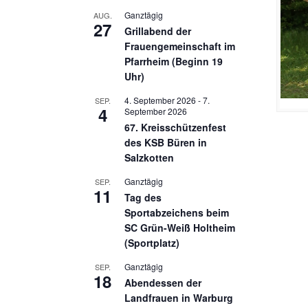
Ganztägig
AUG.
27
Grillabend der
Frauengemeinschaft im
Pfarrheim (Beginn 19
Uhr)
4. September 2026
-
7.
SEP.
4
September 2026
67. Kreisschützenfest
des KSB Büren in
Salzkotten
Ganztägig
SEP.
11
Tag des
Sportabzeichens beim
SC Grün-Weiß Holtheim
(Sportplatz)
Ganztägig
SEP.
18
Abendessen der
Landfrauen in Warburg