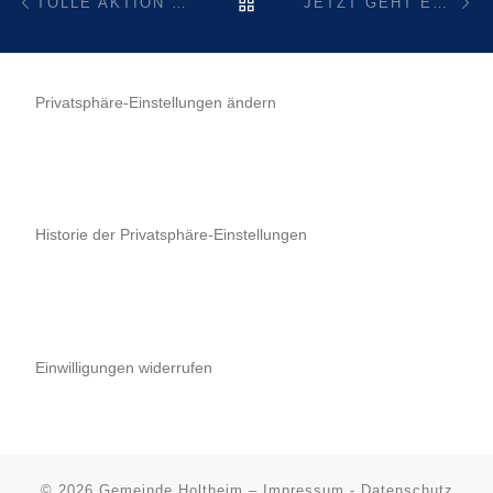
ZURÜCK ZUR BEITRAGSL
TOLLE AKTION ZUM KINDERKARNEVAL 2021!
JETZT GEHT ES LOS! GLASFASER FÜR HOLTHEIM – HIER KANN MAN SICH EINTRAGEN:
Privatsphäre-Einstellungen ändern
Historie der Privatsphäre-Einstellungen
Einwilligungen widerrufen
© 2026
Gemeinde Holtheim
–
Impressum
-
Datenschutz