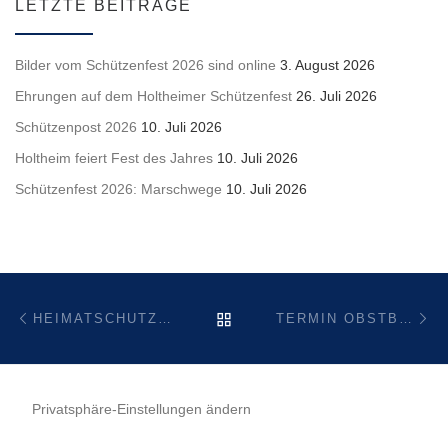
LETZTE BEITRÄGE
Bilder vom Schützenfest 2026 sind online
3. August 2026
Ehrungen auf dem Holtheimer Schützenfest
26. Juli 2026
Schützenpost 2026
10. Juli 2026
Holtheim feiert Fest des Jahres
10. Juli 2026
Schützenfest 2026: Marschwege
10. Juli 2026
Beitragsnavigation
Vorheriger Beitrag
Nä
ZURÜCK ZUR BEITRAGSL
HEIMATSCHUTZVEREIN HOLTHEIM STELLT SICH NEU AUF – VERABSCHIEDUNG VON 123 JAHREN VORSTANDSARBEIT
TERMIN OBSTBAUMPFLEGE 2021
Privatsphäre-Einstellungen ändern