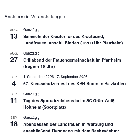
Anstehende Veranstaltungen
Ganztägig
AUG.
13
Sammeln der Kräuter für das Krautbund,
Landfrauen, anschl. Binden (16:00 Uhr Pfarrheim)
Ganztägig
AUG.
27
Grillabend der Frauengemeinschaft im Pfarrheim
(Beginn 19 Uhr)
4. September 2026
-
7. September 2026
SEP.
4
67. Kreisschützenfest des KSB Büren in Salzkotten
Ganztägig
SEP.
11
Tag des Sportabzeichens beim SC Grün-Weiß
Holtheim (Sportplatz)
Ganztägig
SEP.
18
Abendessen der Landfrauen in Warburg und
anschließend Rundgang mit dem Nachtwächter