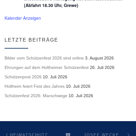
(Abfahrt 18.30 Uhr, Grewe)
Kalender Anzeigen
LETZTE BEITRÄGE
Bilder vom Schützenfest 2026 sind online
3. August 2026
Ehrungen auf dem Holtheimer Schützenfest
26. Juli 2026
Schützenpost 2026
10. Juli 2026
Holtheim feiert Fest des Jahres
10. Juli 2026
Schützenfest 2026: Marschwege
10. Juli 2026
Beitragsnavigation
Vorheriger Beitrag
Nä
ZURÜCK ZUR BEITRAGSL
HEIMATSCHUTZVEREIN HOLTHEIM: EINLADUNG ZUR MITGLIEDERVERSAMMLUNG
JOSEF WECKER EHRENOBERST IN HOLTHEIM – FRANK SANDER NACHFOLGER