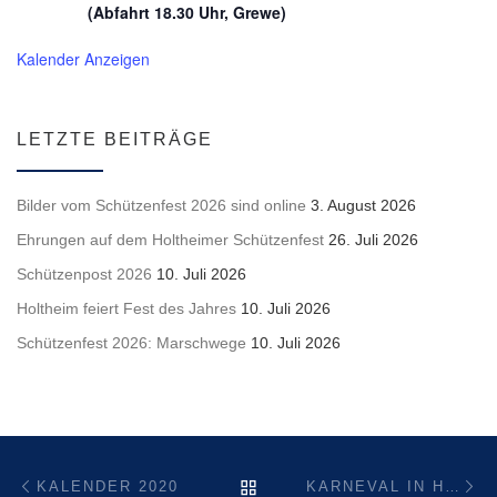
(Abfahrt 18.30 Uhr, Grewe)
Kalender Anzeigen
LETZTE BEITRÄGE
Bilder vom Schützenfest 2026 sind online
3. August 2026
Ehrungen auf dem Holtheimer Schützenfest
26. Juli 2026
Schützenpost 2026
10. Juli 2026
Holtheim feiert Fest des Jahres
10. Juli 2026
Schützenfest 2026: Marschwege
10. Juli 2026
Beitragsnavigation
Vorheriger Beitrag
Nä
ZURÜCK ZUR BEITRAGSL
KALENDER 2020
KARNEVAL IN HOLTHEIM