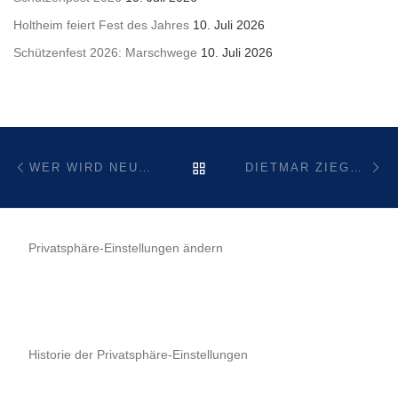
Holtheim feiert Fest des Jahres
10. Juli 2026
Schützenfest 2026: Marschwege
10. Juli 2026
Beitragsnavigation
Vorheriger Beitrag
Nä
ZURÜCK ZUR BEITRAGSL
WER WIRD NEUER SCHÜTZENKÖNIG IN HOLTHEIM?
DIETMAR ZIEGELER NEUER KÖNIG DER HOLTHEIMER SCHÜTZEN
Privatsphäre-Einstellungen ändern
Historie der Privatsphäre-Einstellungen