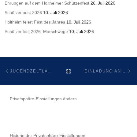
Ehrungen auf dem Holtheimer Schützenfest
26. Juli 2026
Schützenpost 2026
10. Juli 2026
Holtheim feiert Fest des Jahres
10. Juli 2026
Schützenfest 2026: Marschwege
10. Juli 2026
Beitragsnavigation
Vorheriger Beitrag
Nä
ZURÜCK ZUR BEITRAGSL
JUGENDZELTLAGER DER DWJ ABT. HOLTHEIM
EINLADUNG AN ALLE INTERESSIERTEN: INFOABEND DER BÜRGER- & ENERGIESTIFTUNG
Privatsphäre-Einstellungen ändern
Historie der Privatsphäre-Einstellungen