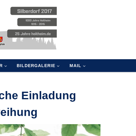
R
BILDERGALERIE
MAIL
iche Einladung
weihung