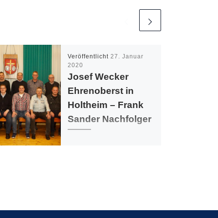
Veröffentlicht
27. Januar
2020
Josef Wecker
Ehrenoberst in
Holtheim – Frank
Sander Nachfolger
Nach 38 Jahren
Vorstandsarbeit, davon 13
Jahre als Oberst ist Josef
Wecker nicht mehr zur Wahl
bei der diesjährigen
Mitgliederversammlung des
Heimatschutzvereins
Holtheim […]