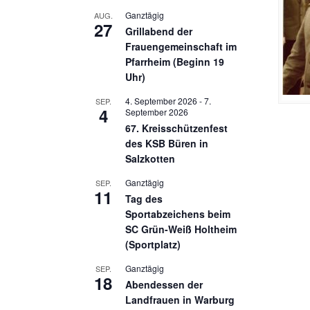
Ganztägig
AUG.
27
Grillabend der
Frauengemeinschaft im
Pfarrheim (Beginn 19
Uhr)
4. September 2026
-
7.
SEP.
4
September 2026
67. Kreisschützenfest
des KSB Büren in
Salzkotten
Ganztägig
SEP.
11
Tag des
Sportabzeichens beim
SC Grün-Weiß Holtheim
(Sportplatz)
Ganztägig
SEP.
18
Abendessen der
Landfrauen in Warburg