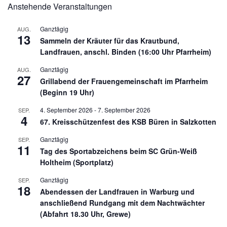
Anstehende Veranstaltungen
Ganztägig
AUG.
13
Sammeln der Kräuter für das Krautbund,
Landfrauen, anschl. Binden (16:00 Uhr Pfarrheim)
Ganztägig
AUG.
27
Grillabend der Frauengemeinschaft im Pfarrheim
(Beginn 19 Uhr)
4. September 2026
-
7. September 2026
SEP.
4
67. Kreisschützenfest des KSB Büren in Salzkotten
Ganztägig
SEP.
11
Tag des Sportabzeichens beim SC Grün-Weiß
Holtheim (Sportplatz)
Ganztägig
SEP.
18
Abendessen der Landfrauen in Warburg und
anschließend Rundgang mit dem Nachtwächter
(Abfahrt 18.30 Uhr, Grewe)