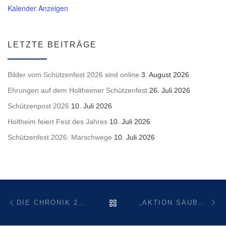
Kalender Anzeigen
LETZTE BEITRÄGE
Bilder vom Schützenfest 2026 sind online
3. August 2026
Ehrungen auf dem Holtheimer Schützenfest
26. Juli 2026
Schützenpost 2026
10. Juli 2026
Holtheim feiert Fest des Jahres
10. Juli 2026
Schützenfest 2026: Marschwege
10. Juli 2026
Beitragsnavigation
Vorheriger Beitrag
Nä
ZURÜCK ZUR BEITRAGSL
DIE CHRONIK 2024 DER GEMEINDE HOLTHEIM IST ONLINE
„AKTION SAUBERE FELDFLUR“ DER DWJ&EGV ABT. HOLTHEIM